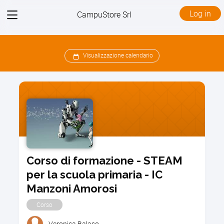
View
Log in
CampuStore Srl
menu
Visualizzazione calendario
Corso di formazione - STEAM
per la scuola primaria - IC
Manzoni Amorosi
Corso
Veronica Balaso